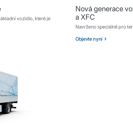
e
Nová generace vo
a XFC
kladní vozidlo, které je
Navrženo speciálně pro teré
Objevte nyní