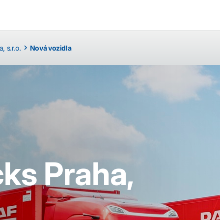
 s.r.o.
Nová vozidla
ks Praha,