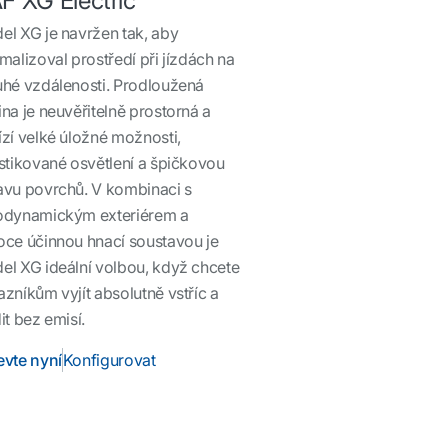
F XG Electric
el XG je navržen tak, aby
malizoval prostředí při jízdách na
uhé vzdálenosti. Prodloužená
na je neuvěřitelně prostorná a
zí velké úložné možnosti,
stikované osvětlení a špičkovou
avu povrchů. V kombinaci s
odynamickým exteriérem a
oce účinnou hnací soustavou je
el XG ideální volbou, když chcete
zníkům vyjít absolutně vstříc a
it bez emisí.
evte nyní
Konfigurovat