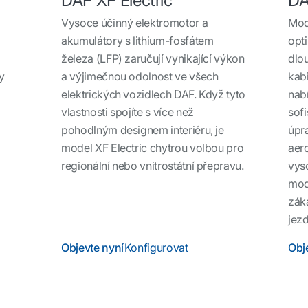
DAF XF Electric
DA
Vysoce účinný elektromotor a
Mod
akumulátory s lithium-fosfátem
opti
železa (LFP) zaručují vynikající výkon
dlo
y
a výjimečnou odolnost ve všech
kabi
elektrických vozidlech DAF. Když tyto
nabí
vlastnosti spojíte s více než
sofi
pohodlným designem interiéru, je
úpr
model XF Electric chytrou volbou pro
aer
regionální nebo vnitrostátní přepravu.
vys
mod
záka
jezd
Objevte nyní
Konfigurovat
Obj