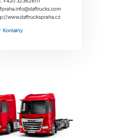
l.
+420 323626111
fpraha.info@daftrucks.com
tp://www.daftruckspraha.cz
Kontakty