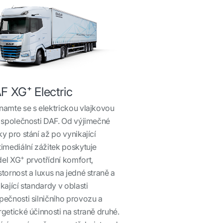
F XG⁺ Electric
namte se s elektrickou vlajkovou
í společnosti DAF. Od výjimečné
y pro stání až po vynikající
imediální zážitek poskytuje
+
el XG
prvotřídní komfort,
tornost a luxus na jedné straně a
kající standardy v oblasti
pečnosti silničního provozu a
getické účinnosti na straně druhé.