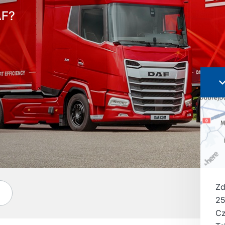
AF?
Zd
25
Cz