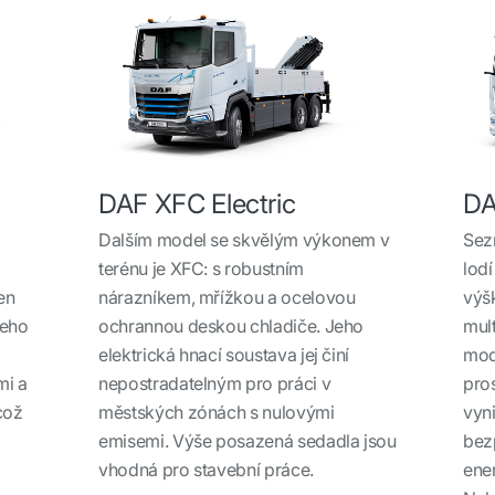
DAF XFC Electric
DA
Dalším model se skvělým výkonem v
Sez
terénu je XFC: s robustním
lod
en
nárazníkem, mřížkou a ocelovou
výšk
Jeho
ochrannou deskou chladiče. Jeho
mult
elektrická hnací soustava jej činí
mod
mi a
nepostradatelným pro práci v
pros
 což
městských zónách s nulovými
vyni
emisemi. Výše posazená sedadla jsou
bez
vhodná pro stavební práce.
ener