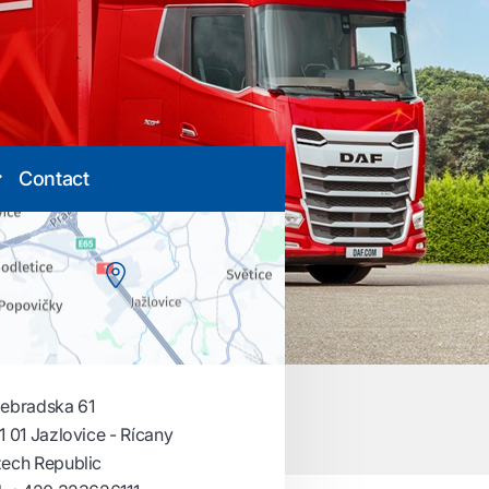
Contact
ebradska 61
1 01 Jazlovice - Rícany
ech Republic