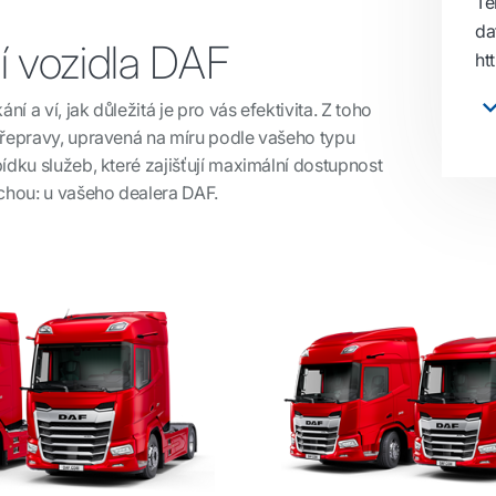
Te
da
í vozidla DAF
ht
 a ví, jak důležitá je pro vás efektivita. Z toho
přepravy, upravená na míru podle vašeho typu
ídku služeb, které zajišťují maximální dostupnost
echou: u vašeho dealera DAF.