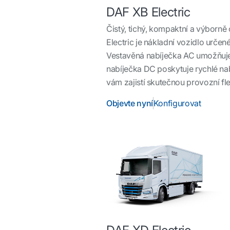
DAF XB Electric
Čistý, tichý, kompaktní a výborně
Electric je nákladní vozidlo určen
Vestavěná nabíječka AC umožňuje 
nabíječka DC poskytuje rychlé nab
vám zajistí skutečnou provozní flex
Objevte nyní
Konfigurovat