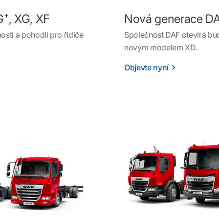
⁺, XG, XF
Nová generace D
osti a pohodlí pro řidiče
Společnost DAF otevírá budo
novým modelem XD.
Objevte nyní