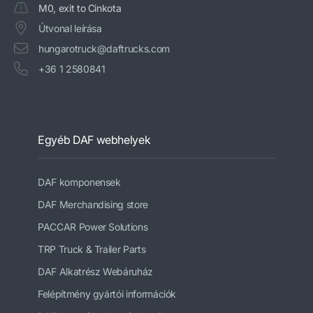
M0, exit to Cinkota
Útvonal leírása
hungarotruck@daftrucks.com
+36 1 2580841
Egyéb DAF webhelyek
DAF komponensek
DAF Merchandising store
PACCAR Power Solutions
TRP Truck & Trailer Parts
DAF Alkatrész Webáruház
Felépítmény gyártói információk