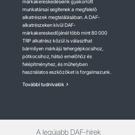
márkakereskedéseink gyakorlott
munkatársai segítenek a megfelelő
alkatrészek megtalálásában. A DAF-
alkatrészeken kívül DAF-
márkakereskedőjénél több mint 80 000
TRP alkatrész közül is választhat
bármilyen márkájú tehergépkocsihoz,
pótkocsihoz, hátsó emelőhöz és
felépítményhez, és műhelyben
használatos eszközöket is forgalmazunk.
További tudnivalók
A legújabb DAF-hírek
A