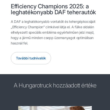
Efficiency Champions 2025: a
leghatékonyabb DAF teherautók
A DAF a leghatékonyabb vontatóit és tehergépkocsijait
„Efficiency Champion” címkével látja el. A fülke oldalán
elhelyezett speciális embléma egyértelműen jelzi majd,
hogy a jármű minden csepp üzemanyagot optimálisan
használ fel.
További tudnivalók
A Hungarotruck hozzáadott értéke