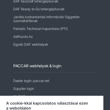
DAF használt tehergépkocsik
DAF Ready to Go tehergépkocsik
Javítás karbantartási információk független
üzemeltetőknek
Periodic Technical Inspections (PTI)
daftrucks.hu
Egyéb DAF webhelyek
PACCAR webhelyek & login
Dealer login: paccar.net
Supplier login
MyDAF portal
A cookie-kkal kapcsolatos választásai ezen
PACCAR
a weboldalon