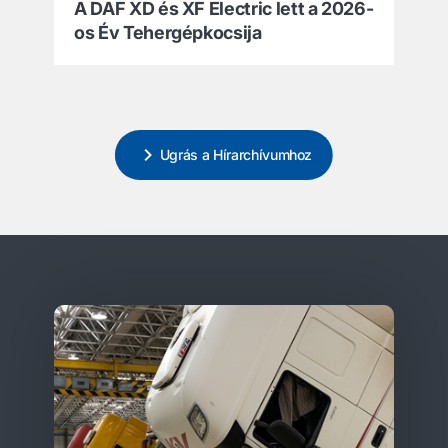
A DAF XD és XF Electric lett a 2026-
os Év Tehergépkocsija
Ugrás a Hírarchívumhoz