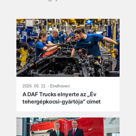
legújabb
DAF-
hírek
2026. 05. 21. - Eindhoven
A DAF Trucks elnyerte az „Év
tehergépkocsi-gyártója” címet