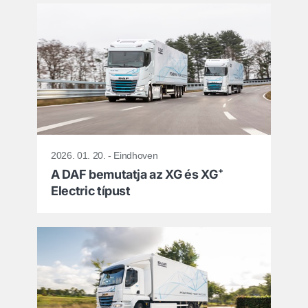
2026. 01. 20. - Eindhoven
A DAF bemutatja az XG és XG⁺
Electric típust