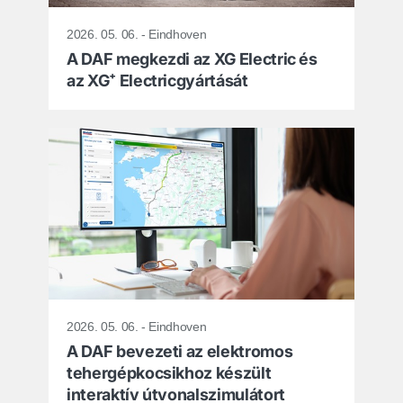
2026. 05. 06. - Eindhoven
A DAF megkezdi az XG Electric és
az XG⁺ Electricgyártását
2026. 05. 06. - Eindhoven
A DAF bevezeti az elektromos
tehergépkocsikhoz készült
interaktív útvonalszimulátort