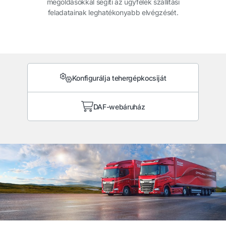
megoldásokkal segíti az ügyfelek szállítási
feladatainak leghatékonyabb elvégzését.
Konfigurálja tehergépkocsiját
DAF-webáruház