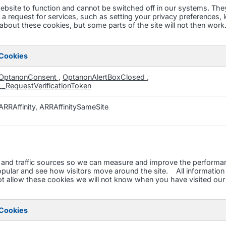
bsite to function and cannot be switched off in our systems. They
request for services, such as setting your privacy preferences, lo
 about these cookies, but some parts of the site will not then wor
Cookies
OptanonConsent
,
OptanonAlertBoxClosed
,
__RequestVerificationToken
ARRAffinity, ARRAffinitySameSite
s and traffic sources so we can measure and improve the performan
pular and see how visitors move around the site. All information 
 allow these cookies we will not know when you have visited our si
Cookies