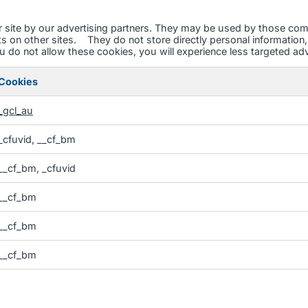
site by our advertising partners. They may be used by those compa
s on other sites. They do not store directly personal information,
u do not allow these cookies, you will experience less targeted adv
Cookies
_gcl_au
_cfuvid, __cf_bm
__cf_bm, _cfuvid
__cf_bm
__cf_bm
__cf_bm