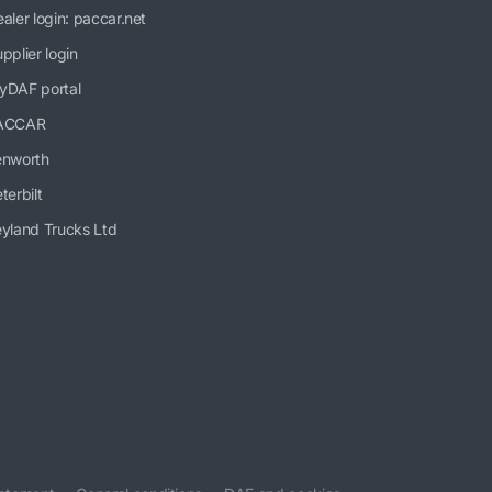
aler login: paccar.net
pplier login
yDAF portal
ACCAR
enworth
terbilt
yland Trucks Ltd