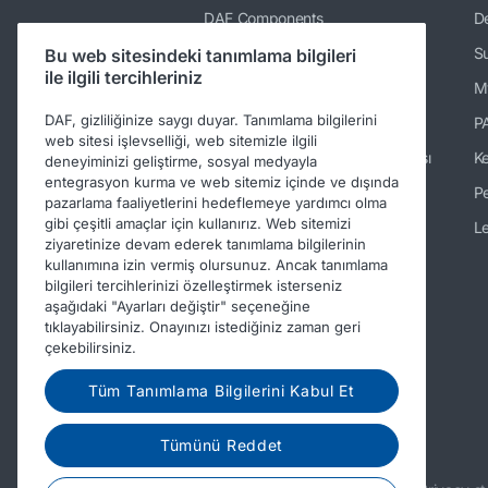
DAF Components
De
DAF Merchandising store
Su
Bu web sitesindeki tanımlama bilgileri
ile ilgili tercihleriniz
PACCAR Power Solutions
M
DAF, gizliliğinize saygı duyar. Tanımlama bilgilerini
TRP Truck & Trailer Parts
P
web sitesi işlevselliği, web sitemizle ilgili
DAF Yedek Parça Web Mağazası
K
deneyiminizi geliştirme, sosyal medyayla
entegrasyon kurma ve web sitemiz içinde ve dışında
DAF Kasa Yapım Bilgileri
Pe
pazarlama faaliyetlerini hedeflemeye yardımcı olma
gibi çeşitli amaçlar için kullanırız. Web sitemizi
DAF İkinci El Kamyonlar
Le
ziyaretinize devam ederek tanımlama bilgilerinin
DAF Ready-to-Go Trucks
kullanımına izin vermiş olursunuz. Ancak tanımlama
bilgileri tercihlerinizi özelleştirmek isterseniz
Repair and maintenance
aşağıdaki "Ayarları değiştir" seçeneğine
information for independent
tıklayabilirsiniz. Onayınızı istediğiniz zaman geri
operators
çekebilirsiniz.
Periodic Technical Inspections
(PTI)
Tüm Tanımlama Bilgilerini Kabul Et
DAF ülke siteleri
Tümünü Reddet