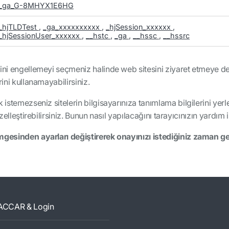
_ga_G-8MHYX1E6HG
_hjTLDTest
,
_ga_xxxxxxxxxx
,
_hjSession_xxxxxx
,
_hjSessionUser_xxxxxx
,
__hstc
,
_ga
,
__hssc
,
__hssrc
erini engellemeyi seçmeniz halinde web sitesini ziyaret etmeye
rini kullanamayabilirsiniz.
k istemezseniz sitelerin bilgisayarınıza tanımlama bilgilerini y
özelleştirebilirsiniz. Bunun nasıl yapılacağını tarayıcınızın yardım 
mgesinden ayarları değiştirerek onayınızı istediğiniz zaman ger
ACCAR & Login