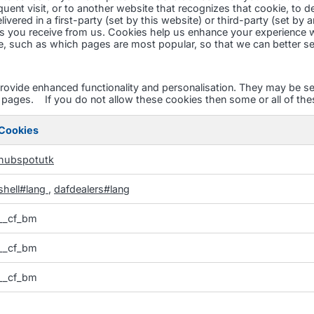
ent visit, or to another website that recognizes that cookie, to de
elivered in a first-party (set by this website) or third-party (set b
ers you receive from us. Cookies help us enhance your experience 
, such as which pages are most popular, so that we can better ser
ovide enhanced functionality and personalisation. They may be set
ages. If you do not allow these cookies then some or all of thes
Cookies
hubspotutk
shell#lang
,
dafdealers#lang
__cf_bm
__cf_bm
__cf_bm