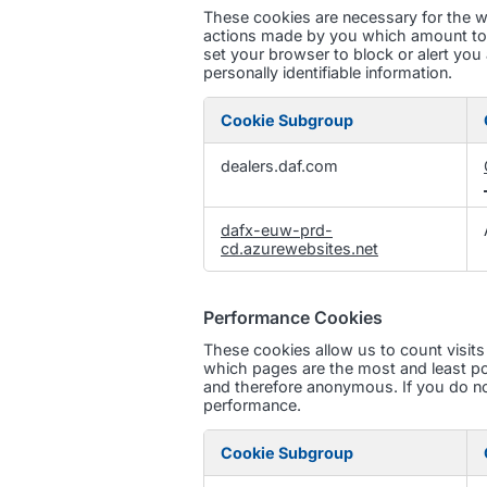
These cookies are necessary for the we
actions made by you which amount to a 
set your browser to block or alert you
personally identifiable information.
Cookie Subgroup
Strictly
dealers.daf.com
Necessary
Cookies
dafx-euw-prd-
cd.azurewebsites.net
Performance Cookies
These cookies allow us to count visit
which pages are the most and least po
and therefore anonymous. If you do not
performance.
Cookie Subgroup
Performance