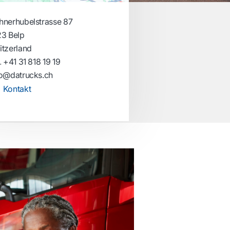
hnerhubelstrasse 87
23 Belp
itzerland
.
+41 31 818 19 19
fo@datrucks.ch
Kontakt