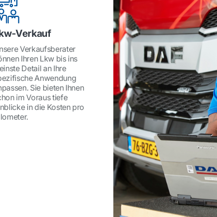
kw-Verkauf
nsere Verkaufsberater
önnen Ihren Lkw bis ins
einste Detail an Ihre
pezifische Anwendung
npassen. Sie bieten Ihnen
chon im Voraus tiefe
inblicke in die Kosten pro
ilometer.