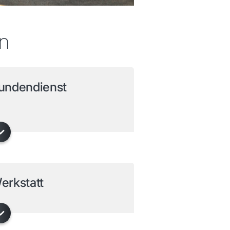
en
undendienst
erkstatt