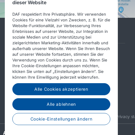
dieser Website
DAF respektiert Ihre Privatsphäre. Wir verwenden
Cookies für eine Vielzahl von Zwecken, z. B. für die
Website-Funktionalität, zur Verbesserung Ihres
Erlebnisses auf unserer Website, zur Integration in
Weitere DAF-Websites
soziale Medien und zur Unterstützung bei
zielgerichteten Marketing-Aktivitäten innerhalb und
außerhalb unserer Website. Wenn Sie Ihren Besuch
PACCAR Power Solutions
auf unserer Website fortsetzen, stimmen Sie der
Verwendung von Cookies durch uns zu. Wenn Sie
DAF-
Ihre Cookie-Einstellungen anpassen möchten,
Aufbauherstellerinformationen
klicken Sie unten auf „Einstellungen ändern“. Sie
können Ihre Einwilligung jederzeit widerrufen.
DAF-Gebrauchtfahrzeuge
DAF Merchandising store
Alle Cookies akzeptieren
DAF Teile Webshop
Alle ablehnen
© 2026 DAF
Legal notice
Privacy s
Cookie-Einstellungen ändern
A PACCAR COMPANY
DRIVEN BY QUALITY