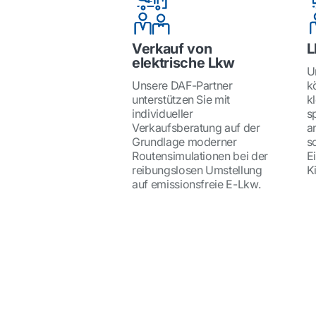
Verkauf von
L
elektrische Lkw
U
Unsere DAF-Partner
k
unterstützen Sie mit
kl
individueller
s
Verkaufsberatung auf der
a
Grundlage moderner
s
Routensimulationen bei der
E
reibungslosen Umstellung
K
auf emissionsfreie E-Lkw.