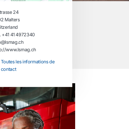
trasse 24
02 Malters
itzerland
.
+41 41 4972340
m@lsmag.ch
tp://www.lsmag.ch
Toutes les informations de
contact