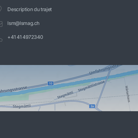
Description du trajet
lsm@lsmag.ch
+41 41 4972340