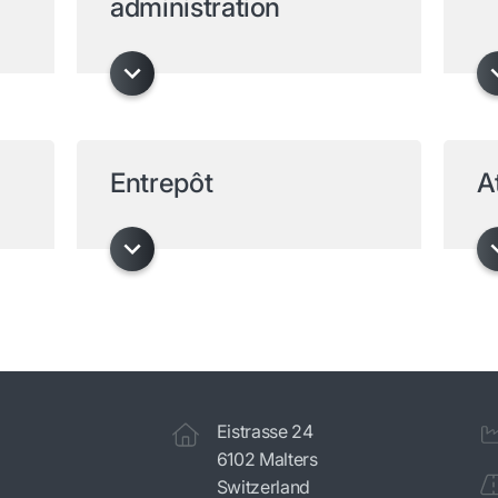
administration
Entrepôt
A
Eistrasse 24
6102 Malters
Switzerland