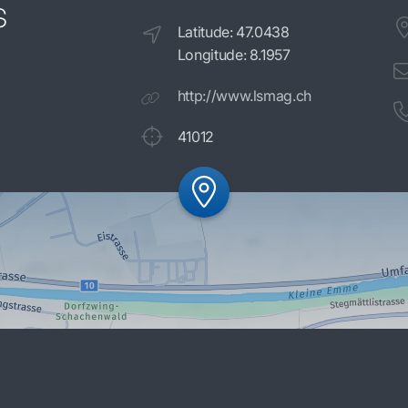
s
Latitude: 47.0438
Longitude: 8.1957
http://www.lsmag.ch
41012