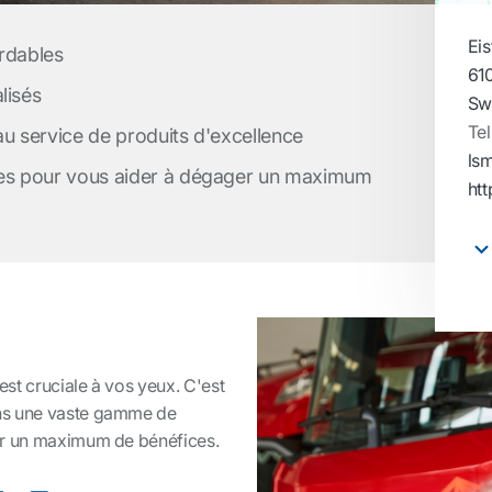
Eis
ordables
61
lisés
Sw
Tel
au service de produits d'excellence
ls
es pour vous aider à dégager un maximum
ht
est cruciale à vos yeux. C'est
ns une vaste gamme de
er un maximum de bénéfices.