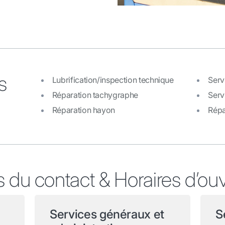
s
Lubrification/inspection technique
Serv
Réparation tachygraphe
Serv
Réparation hayon
Répa
s du contact & Horaires d’ou
Services généraux et
S