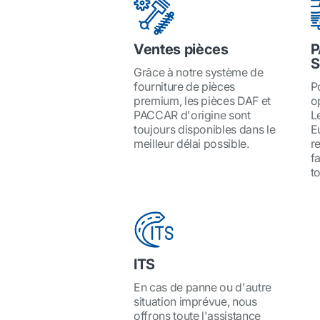
Ventes pièces
P
S
Grâce à notre système de
fourniture de pièces
P
premium, les pièces DAF et
o
PACCAR d'origine sont
L
toujours disponibles dans le
E
meilleur délai possible.
r
f
to
ITS
En cas de panne ou d'autre
situation imprévue, nous
offrons toute l'assistance