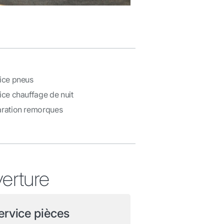
ice pneus
ice chauffage de nuit
ration remorques
verture
ervice pièces