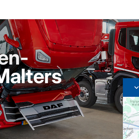
en-
Malters