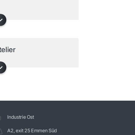
telier
Industrie Ost
A2, exit 25 Emmen Süd