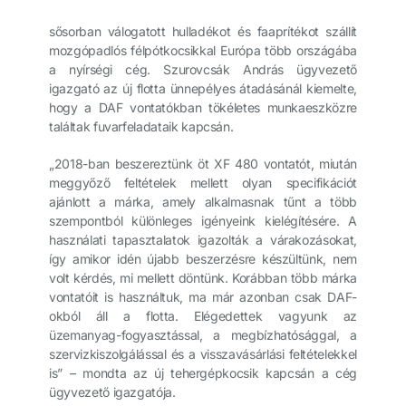
sősorban válogatott hulladékot és faaprítékot szállít
mozgópadlós félpótkocsikkal Európa több országába
a nyírségi cég. Szurovcsák András ügyvezető
igazgató az új flotta ünnepélyes átadásánál kiemelte,
hogy a DAF vontatókban tökéletes munkaeszközre
találtak fuvarfeladataik kapcsán.
„2018-ban beszereztünk öt XF 480 vontatót, miután
meggyőző feltételek mellett olyan specifikációt
ajánlott a márka, amely alkalmasnak tűnt a több
szempontból különleges igényeink kielégítésére. A
használati tapasztalatok igazolták a várakozásokat,
így amikor idén újabb beszerzésre készültünk, nem
volt kérdés, mi mellett döntünk. Korábban több márka
vontatóit is használtuk, ma már azonban csak DAF-
okból áll a flotta. Elégedettek vagyunk az
üzemanyag-fogyasztással, a megbízhatósággal, a
szervizkiszolgálással és a visszavásárlási feltételekkel
is” – mondta az új tehergépkocsik kapcsán a cég
ügyvezető igazgatója.