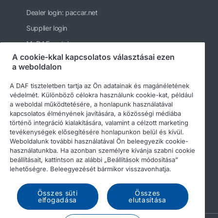
Dealer login: paccar.net
Supplier login
MyDAF portal
A cookie-kkal kapcsolatos választásai ezen
PACCAR
a weboldalon
Kenworth
A DAF tiszteletben tartja az Ön adatainak és magánéletének
Peterbilt
védelmét. Különböző célokra használunk cookie-kat, például
a weboldal működtetésére, a honlapunk használatával
Leyland Trucks Ltd
kapcsolatos élményének javítására, a közösségi médiába
történő integráció kialakítására, valamint a célzott marketing
tevékenységek elősegítésére honlapunkon belül és kívül.
Weboldalunk további használatával Ön beleegyezik cookie-
használatunkba. Ha azonban személyre kívánja szabni cookie
beállításait, kattintson az alábbi „Beállítások módosítása”
lehetőségre. Beleegyezését bármikor visszavonhatja.
© 2026 DAF
Legal notice
Privacy statement
General conditions
DAF and cookies
Összes süti
Összes
elfogadása
elutasítása