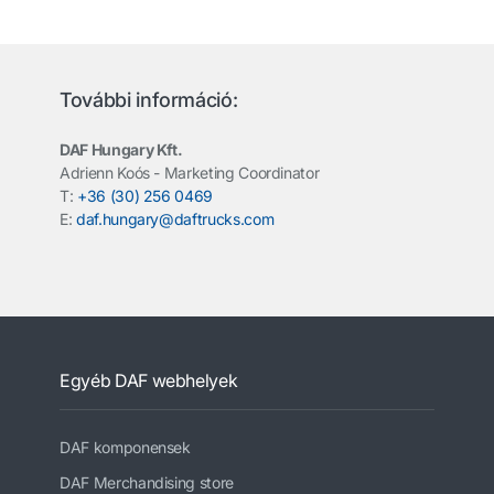
További információ:
DAF Hungary Kft.
Adrienn Koós - Marketing Coordinator
T:
+36 (30) 256 0469
E:
daf.hungary@daftrucks.com
Egyéb DAF webhelyek
DAF komponensek
DAF Merchandising store