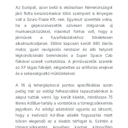
Az Európát, azon belül is elsősorban Németországot
járó flotta beszerzésekor több szempont is lényeges
volt a Szuro-Trade Kft.-nek. Egyrészt szerették volna,
ha a gépkocsivezetők szívesen dolgoznak új
munkaeszközükkel, másrészt fontos volt, hogy a
járművek a fuvarfeladatokhoz tökéletesen
alkalmazkodjanak. Előbbi kapcsán került 480 lóerős
motor, gyári navigációs rendszer és álló helyzeti
légkondicionáló berendezés a Super Space Cab
fülkével szerelt vontatókba. A járművezetők szeretik
az XF tágas fülkéjét, elégedettek az erőforrás erejével
és a sebességváltó működésével.
A 16 új tehergépkocsi pontos specifikálása során
pedig már az eddigi felhasználási tapasztalatokat is
alapul tudták venni. Így került kisebb, mindössze 75
literes AdBlue-tartály a vontatókra a tömegcsökkentés
jegyében. Az eddigi adatokból ugyanis az látszott,
hogy a kedvező Ad-Blue adalék fogyasztás miatt
bőven elegendő ez a kisebb térfogat is. Szintén a
tömegcsökkentés jegyében kaptak könnyűfém