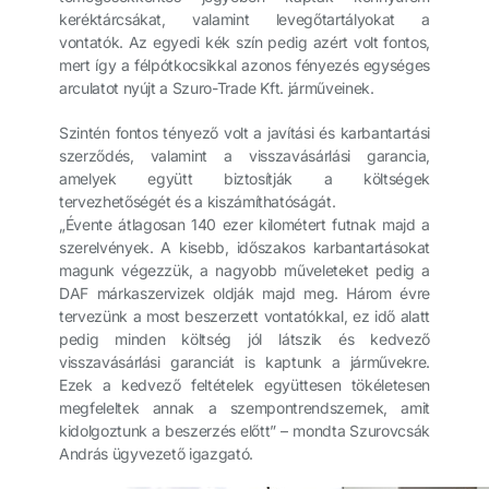
keréktárcsákat, valamint levegőtartályokat a
vontatók. Az egyedi kék szín pedig azért volt fontos,
mert így a félpótkocsikkal azonos fényezés egységes
arculatot nyújt a Szuro-Trade Kft. járműveinek.
Szintén fontos tényező volt a javítási és karbantartási
szerződés, valamint a visszavásárlási garancia,
amelyek együtt biztosítják a költségek
tervezhetőségét és a kiszámíthatóságát.
„Évente átlagosan 140 ezer kilométert futnak majd a
szerelvények. A kisebb, időszakos karbantartásokat
magunk végezzük, a nagyobb műveleteket pedig a
DAF márkaszervizek oldják majd meg. Három évre
tervezünk a most beszerzett vontatókkal, ez idő alatt
pedig minden költség jól látszik és kedvező
visszavásárlási garanciát is kaptunk a járművekre.
Ezek a kedvező feltételek együttesen tökéletesen
megfeleltek annak a szempontrendszernek, amit
kidolgoztunk a beszerzés előtt” – mondta Szurovcsák
András ügyvezető igazgató.