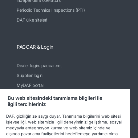
independent operators
Periodic Technical Inspections (PTI)
DAF ülke siteleri
PACCAR & Login
Dealer login: paccar.net
Supplier login
MyDAF portal
PACCAR
Bu web sitesindeki tanımlama bilgileri ile
ilgili tercihleriniz
Kenworth
Peterbilt
DAF, gizliliğinize saygı duyar. Tanımlama bilgilerini web sitesi
işlevselliği, web sitemizle ilgili deneyiminizi geliştirme, sosyal
Leyland Trucks Ltd
medyayla entegrasyon kurma ve web sitemiz içinde ve
dışında pazarlama faaliyetlerini hedeflemeye yardımcı olma