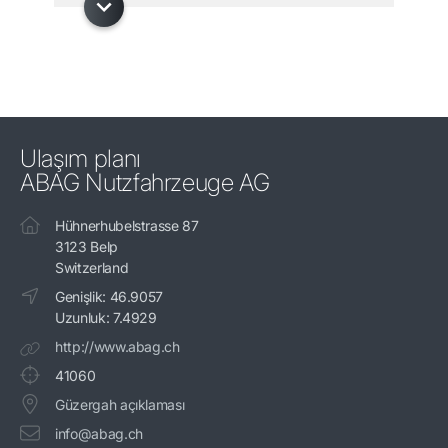
Ulaşım planı
ABAG Nutzfahrzeuge AG
Hühnerhubelstrasse 87
3123 Belp
Switzerland
Genişlik: 46.9057
Uzunluk: 7.4929
http://www.abag.ch
41060
Güzergah açıklaması
info@abag.ch