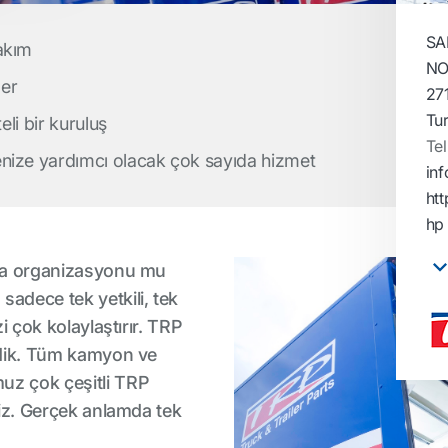
SA
akım
NO
ler
27
Tu
eli bir kuruluş
Tel
nize yardımcı olacak çok sayıda hizmet
inf
htt
hp
rça organizasyonu mu
adece tek yetkili, tek
zi çok kolaylaştırır. TRP
irdik. Tüm kamyon ve
uz çok çeşitli TRP
niz. Gerçek anlamda tek