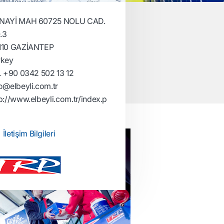
NAYİ MAH 60725 NOLU CAD.
.3
110 GAZİANTEP
rkey
.
+90 0342 502 13 12
o@elbeyli.com.tr
p://www.elbeyli.com.tr/index.p
İletişim Bilgileri