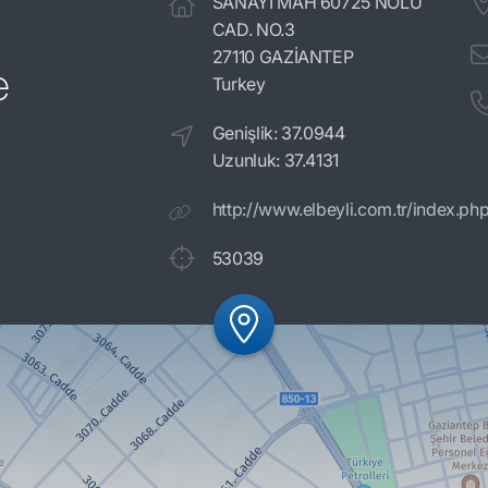
SANAYİ MAH 60725 NOLU
CAD. NO.3
27110 GAZİANTEP
e
Turkey
Genişlik: 37.0944
Uzunluk: 37.4131
http://www.elbeyli.com.tr/index.ph
53039