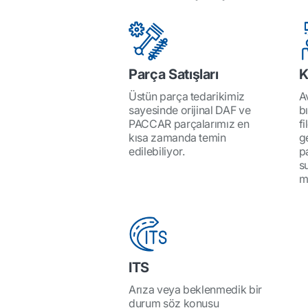
Parça Satışları
K
Üstün parça tedarikimiz
A
sayesinde orijinal DAF ve
b
PACCAR parçalarımız en
fi
kısa zamanda temin
g
edilebiliyor.
pa
s
m
ITS
Arıza veya beklenmedik bir
durum söz konusu