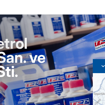
etrol
San. ve
Sti.