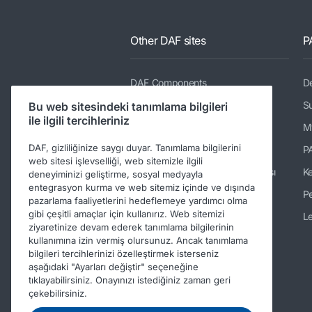
Other DAF sites
P
DAF Components
De
DAF Merchandising store
Su
Bu web sitesindeki tanımlama bilgileri
ile ilgili tercihleriniz
PACCAR Power Solutions
M
DAF, gizliliğinize saygı duyar. Tanımlama bilgilerini
TRP Truck & Trailer Parts
P
web sitesi işlevselliği, web sitemizle ilgili
DAF Yedek Parça Web Mağazası
K
deneyiminizi geliştirme, sosyal medyayla
entegrasyon kurma ve web sitemiz içinde ve dışında
DAF Kasa Yapım Bilgileri
Pe
pazarlama faaliyetlerini hedeflemeye yardımcı olma
gibi çeşitli amaçlar için kullanırız. Web sitemizi
DAF İkinci El Kamyonlar
Le
ziyaretinize devam ederek tanımlama bilgilerinin
DAF Ready-to-Go Trucks
kullanımına izin vermiş olursunuz. Ancak tanımlama
bilgileri tercihlerinizi özelleştirmek isterseniz
Repair and maintenance
aşağıdaki "Ayarları değiştir" seçeneğine
information for independent
tıklayabilirsiniz. Onayınızı istediğiniz zaman geri
operators
çekebilirsiniz.
Periodic Technical Inspections