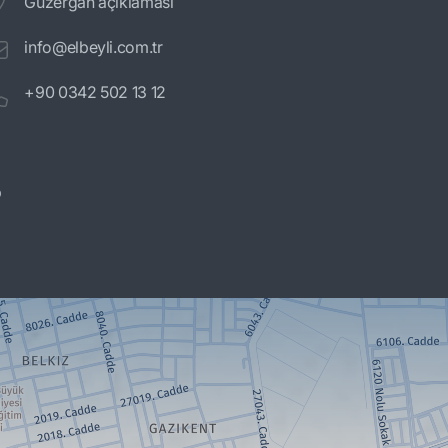
Güzergah açıklaması
info@elbeyli.com.tr
+90 0342 502 13 12
p