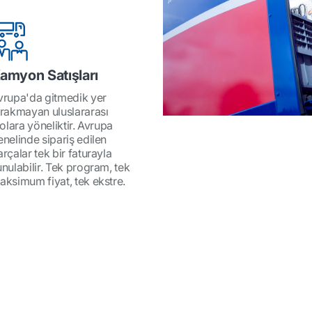
amyon Satışları
vrupa'da gitmedik yer
ırakmayan uluslararası
lolara yöneliktir. Avrupa
enelinde sipariş edilen
rçalar tek bir faturayla
unulabilir. Tek program, tek
aksimum fiyat, tek ekstre.