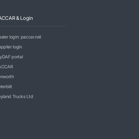
ACCAR & Login
aler login: paccar.net
pplier login
yDAF portal
ACCAR
enworth
terbilt
yland Trucks Ltd