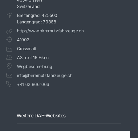
Switzerland
Breitengrad: 47.5500
Längengrad: 7.9868
http://www.birrernutzfahrzeuge.ch
41002
Grossmatt
A3, exit 16 Eiken
Wegbeschreibung
info@birrernutzfahrzeuge.ch
+41 62 8661066
Weitere DAF-Websites
PACCAR Power Solutions