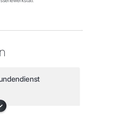
sseriewerkstatt
en
undendienst