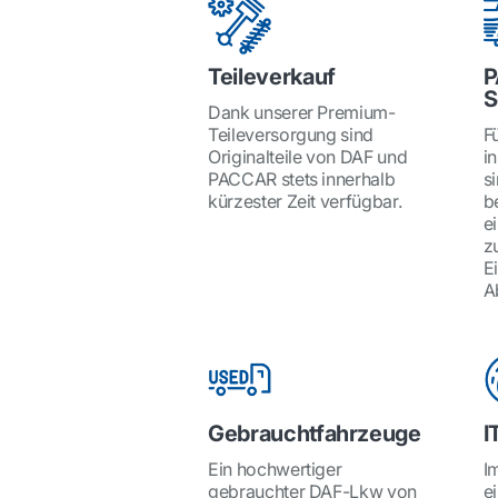
Teileverkauf
P
S
Dank unserer Premium-
Teileversorgung sind
Fü
Originalteile von DAF und
i
PACCAR stets innerhalb
si
kürzester Zeit verfügbar.
b
e
z
E
A
Gebrauchtfahrzeuge
I
Ein hochwertiger
I
gebrauchter DAF-Lkw von
e