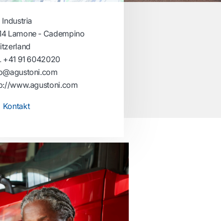
 Industria
14 Lamone - Cadempino
itzerland
.
+41 91 6042020
fo@agustoni.com
tp://www.agustoni.com
Kontakt