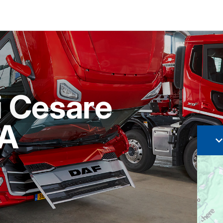
 Cesare
SA