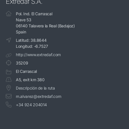
Extredaf S.A.
Pol. Ind. El Carrascal
Nave 53
06140 Talavera la Real (Badajoz)
Spain
Latitud: 38.8644
Longitud: -6.7527
http://www.extredaf.com
35209
El Carrascal
A5, exit km 380
Descripción de la ruta
m.alvarez@extredaf.com
+34 924 204014