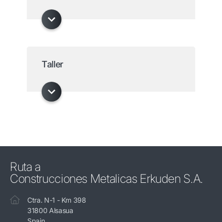
Taller
Ruta a
Construcciones Metalicas Erkuden S.A.
Ctra. N-1 - Km 398
31800 Alsasua
Spain