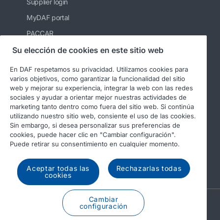
Supplier login
MyDAF portal
PACCAR
Kenworth
Su elección de cookies en este sitio web
Peterbilt
En DAF respetamos su privacidad. Utilizamos cookies para
varios objetivos, como garantizar la funcionalidad del sitio
Leyland Trucks Ltd
web y mejorar su experiencia, integrar la web con las redes
sociales y ayudar a orientar mejor nuestras actividades de
marketing tanto dentro como fuera del sitio web. Si continúa
utilizando nuestro sitio web, consiente el uso de las cookies.
Sin embargo, si desea personalizar sus preferencias de
cookies, puede hacer clic en "Cambiar configuración".
Puede retirar su consentimiento en cualquier momento.
© 2026 DAF
Legal notice
Privacy statement
General conditions
DAF and cookies
Aceptar todas las
Rechazarlas todas
cookies
Cambiar
A PACCAR COMPANY
configuración
DRIVEN BY QUALITY