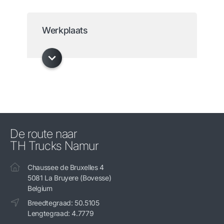
Werkplaats
De route naar
TH Trucks Namur
Chaussee de Bruxelles 4
5081 La Bruyere (Bovesse)
Belgium
Breedtegraad: 50.5105
Lengtegraad: 4.7779