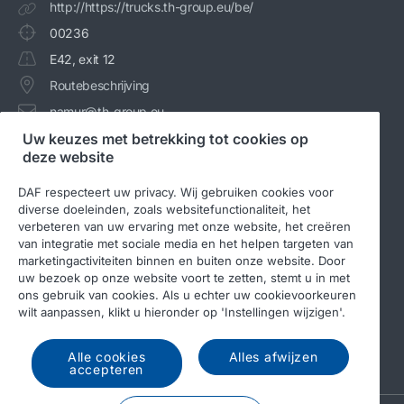
http://https://trucks.th-group.eu/be/
00236
E42, exit 12
Routebeschrijving
namur@th-group.eu
Uw keuzes met betrekking tot cookies op
+32 81 510530
deze website
DAF respecteert uw privacy. Wij gebruiken cookies voor
diverse doeleinden, zoals websitefunctionaliteit, het
verbeteren van uw ervaring met onze website, het creëren
van integratie met sociale media en het helpen targeten van
marketingactiviteiten binnen en buiten onze website. Door
uw bezoek op onze website voort te zetten, stemt u in met
ons gebruik van cookies. Als u echter uw cookievoorkeuren
wilt aanpassen, klikt u hieronder op 'Instellingen wijzigen'.
© 2026 DAF
Legal notice
Privacy statement
Algemene voorwaarden
DAF en cookies
Alle cookies
Alles afwijzen
accepteren