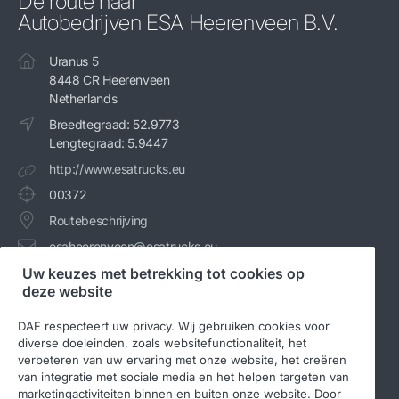
De route naar
Autobedrijven ESA Heerenveen B.V.
Uranus 5
8448 CR Heerenveen
Netherlands
Breedtegraad: 52.9773
Lengtegraad: 5.9447
http://www.esatrucks.eu
00372
Routebeschrijving
esaheerenveen@esatrucks.eu
Uw keuzes met betrekking tot cookies op
+31 513 203044
deze website
DAF respecteert uw privacy. Wij gebruiken cookies voor
diverse doeleinden, zoals websitefunctionaliteit, het
verbeteren van uw ervaring met onze website, het creëren
van integratie met sociale media en het helpen targeten van
marketingactiviteiten binnen en buiten onze website. Door