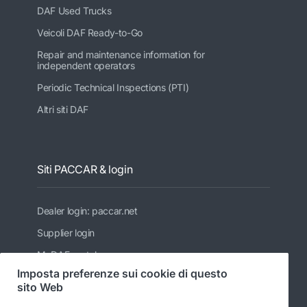
DAF Used Trucks
Veicoli DAF Ready-to-Go
Repair and maintenance information for
independent operators
Periodic Technical Inspections (PTI)
Altri siti DAF
Siti PACCAR & login
Dealer login: paccar.net
Supplier login
MyDAF portal
Imposta preferenze sui cookie di questo
PACCAR
sito Web
Kenworth