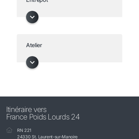
Atelier
Itinéraire vers
France Poids Lourds 24
RN 221
24330 St. Laurent-sur-Manoire