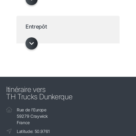
Entrepôt
Itinéraire vers
TH Trucks Dunkerque
Rue de l'Europe
59279 Craywick
France
Latitude: 50.9761