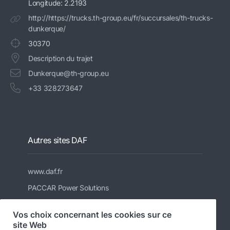
Longitude: 2.2193
http://https://trucks.th-group.eu/fr/succursales/th-trucks-
dunkerque/
30370
Description du trajet
Dunkerque@th-group.eu
+33 328273647
Autres sites DAF
www.daf.fr
PACCAR Power Solutions
Informations DAF pour les carrossiers
Vos choix concernant les cookies sur ce
Véhicules d'occasion DAF
site Web