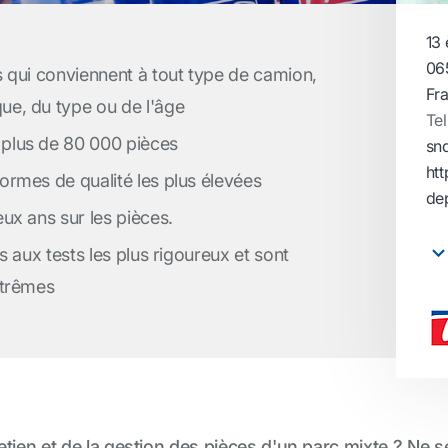
13
06
 qui conviennent à tout type de camion,
Fr
e, du type ou de l'âge
Tel
plus de 80 000 pièces
sn
ht
rmes de qualité les plus élevées
de
ux ans sur les pièces.
 aux tests les plus rigoureux et sont
xtrêmes
tien et de la gestion des pièces d'un parc mixte ? Ne se