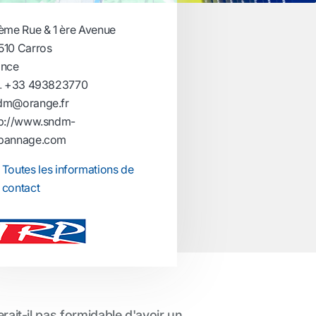
 ème Rue & 1 ère Avenue
510 Carros
ance
.
+33 493823770
dm@orange.fr
tp://www.sndm-
pannage.com
Toutes les informations de
contact
rait-il pas formidable d'avoir un