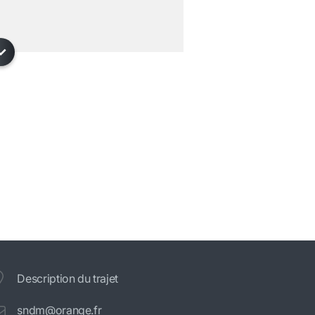
Description du trajet
sndm@orange.fr