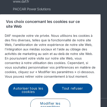
www.daf.fr
PACCAR Power Solutions
Informations DAF pour les carrossiers
Vos choix concernant les cookies sur ce
Véhicules d'occasion DAF
site Web
DAF Merchandising store
DAF respecte votre vie privée. Nous utilisons les cookies à
Boutique en ligne de pièces DAF
des fins diverses, telles que la fonctionnalité de notre site
Web, l'amélioration de votre expérience de notre site Web,
l'intégration aux médias sociaux et l'aide au ciblage des
activités de marketing au sein et au-delà de notre site Web.
En poursuivant votre visite sur notre site Web, vous
consentez à notre utilisation des cookies. Cependant, si
vous souhaitez personnaliser vos préférences en matière de
cookies, cliquez sur « Modifier les paramètres » ci-dessous.
Vous pouvez retirer votre consentement à tout moment.
© 2026 DAF
Legal notice
Privacy statement
General conditions
DAF and cookies
Autoriser tous les
Tout refuser
cookies
Modifier les
A PACCAR COMPANY
paramètres