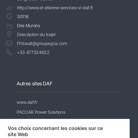
http://www.st-etienne-services-vi-daf.fr
30116
Des Murons
Description du trajet
f.frinault@groupegca.com
+33 477324622
Autres sites DAF
www.daf.fr
PACCAR Power Solutions
Informations DAF pour les carrossiers
Vos choix concernant les cookies sur ce
Véhicules d'occasion DAF
site Web