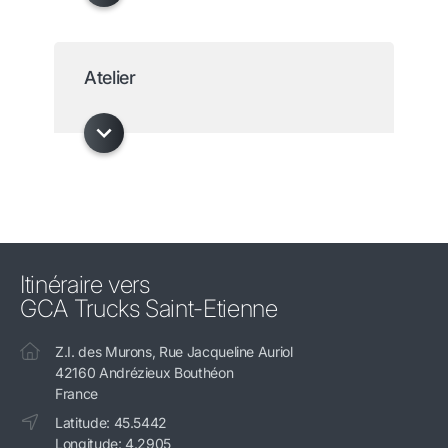
Atelier
Itinéraire vers
GCA Trucks Saint-Etienne
Z.I. des Murons, Rue Jacqueline Auriol
42160 Andrézieux Bouthéon
France
Latitude: 45.5442
Longitude: 4.2905