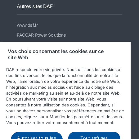
Autres sites DAF
www.daf.fr
PACCAR Power Solutions
Informations DAF pour les carrossiers
Vos choix concernant les cookies sur ce
Véhicules d'occasion DAF
site Web
DAF Merchandising store
DAF respecte votre vie privée. Nous utilisons les cookies à
Boutique en ligne de pièces DAF
des fins diverses, telles que la fonctionnalité de notre site
Web, l'amélioration de votre expérience de notre site Web,
l'intégration aux médias sociaux et l'aide au ciblage des
activités de marketing au sein et au-delà de notre site Web.
En poursuivant votre visite sur notre site Web, vous
consentez à notre utilisation des cookies. Cependant, si
vous souhaitez personnaliser vos préférences en matière de
cookies, cliquez sur « Modifier les paramètres » ci-dessous.
Vous pouvez retirer votre consentement à tout moment.
© 2026 DAF
Legal notice
Privacy statement
General conditions
DAF and cookies
Autoriser tous les
Tout refuser