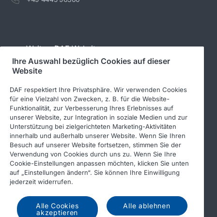
Weitere DAF-Websites
Ihre Auswahl bezüglich Cookies auf dieser
Website
www.daftrucks.de
DAF respektiert Ihre Privatsphäre. Wir verwenden Cookies
PACCAR Power Solutions
für eine Vielzahl von Zwecken, z. B. für die Website-
Funktionalität, zur Verbesserung Ihres Erlebnisses auf
DAF-Aufbauherstellerinformationen
unserer Website, zur Integration in soziale Medien und zur
DAF-Gebrauchtfahrzeuge
Unterstützung bei zielgerichteten Marketing-Aktivitäten
innerhalb und außerhalb unserer Website. Wenn Sie Ihren
DAF Merchandising store
Besuch auf unserer Website fortsetzen, stimmen Sie der
Verwendung von Cookies durch uns zu. Wenn Sie Ihre
DAF Teile Webshop
Cookie-Einstellungen anpassen möchten, klicken Sie unten
auf „Einstellungen ändern“. Sie können Ihre Einwilligung
jederzeit widerrufen.
Alle Cookies
Alle ablehnen
akzeptieren