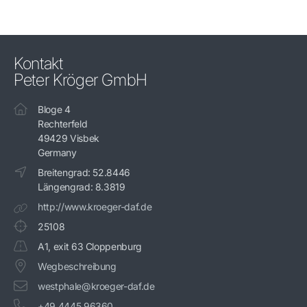
Kontakt
Peter Kröger GmbH
Bloge 4
Rechterfeld
49429 Visbek
Germany
Breitengrad: 52.8446
Längengrad: 8.3819
http://www.kroeger-daf.de
25108
A1, exit 63 Cloppenburg
Wegbeschreibung
westphale@kroeger-daf.de
+49 4445 96360