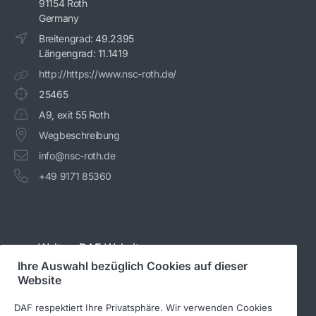
91154 Roth
Germany
Breitengrad: 49.2395
Längengrad: 11.1419
http://https://www.nsc-roth.de/
25465
A9, exit 55 Roth
Wegbeschreibung
info@nsc-roth.de
+49 9171 85360
Weitere DAF-Websites
Ihre Auswahl bezüglich Cookies auf dieser
Website
www.daftrucks.de
DAF respektiert Ihre Privatsphäre. Wir verwenden Cookies
PACCAR Power Solutions