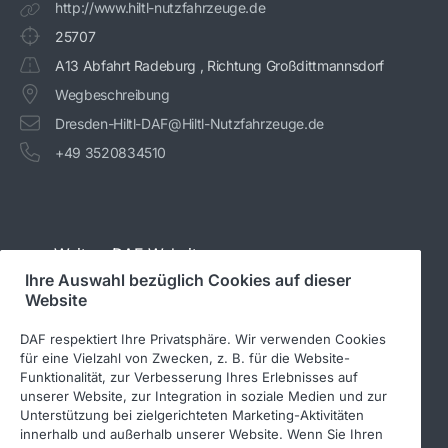
http://www.hiltl-nutzfahrzeuge.de
25707
A13 Abfahrt Radeburg , Richtung Großdittmannsdorf
Wegbeschreibung
Dresden-Hiltl-DAF@Hiltl-Nutzfahrzeuge.de
+49 3520834510
Weitere DAF-Websites
Ihre Auswahl bezüglich Cookies auf dieser
Website
www.daftrucks.de
DAF respektiert Ihre Privatsphäre. Wir verwenden Cookies
PACCAR Power Solutions
für eine Vielzahl von Zwecken, z. B. für die Website-
Funktionalität, zur Verbesserung Ihres Erlebnisses auf
DAF-Aufbauherstellerinformationen
unserer Website, zur Integration in soziale Medien und zur
DAF-Gebrauchtfahrzeuge
Unterstützung bei zielgerichteten Marketing-Aktivitäten
innerhalb und außerhalb unserer Website. Wenn Sie Ihren
DAF Merchandising store