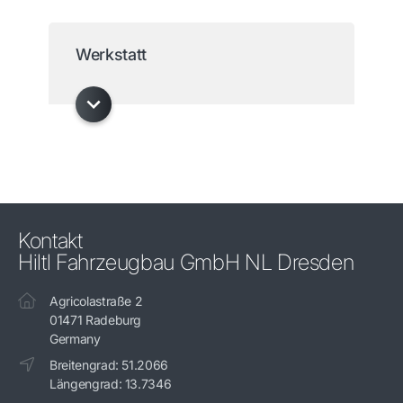
Werkstatt
Kontakt
Hiltl Fahrzeugbau GmbH NL Dresden
Agricolastraße 2
01471 Radeburg
Germany
Breitengrad: 51.2066
Längengrad: 13.7346