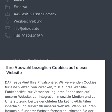
Econova
A42, exit 12 Essen Borbeck
Wegbeschreibung
info@bts-daf.de
+49 201 2449760
Weitere DAF-Websites
Ihre Auswahl bezüglich Cookies auf dieser
Website
www.daftrucks.de
DAF respektiert Ihre Privatsphäre. Wir verwenden Cookies
PACCAR Power Solutions
für eine Vielzahl von Zwecken, z. B. für die Website-
Funktionalität, zur Verbesserung Ihres Erlebnisses auf
DAF-Aufbauherstellerinformationen
unserer Website, zur Integration in soziale Medien und zur
DAF-Gebrauchtfahrzeuge
Unterstützung bei zielgerichteten Marketing-Aktivitäten
innerhalb und außerhalb unserer Website. Wenn Sie Ihren
DAF Merchandising store
Besuch auf unserer Website fortsetzen, stimmen Sie der