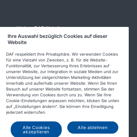
Weitere DAF-Websites
Ihre Auswahl bezüglich Cookies auf dieser
Website
www.daftrucks.de
DAF respektiert Ihre Privatsphäre. Wir verwenden Cookies
PACCAR Power Solutions
für eine Vielzahl von Zwecken, z. B. für die Website-
Funktionalität, zur Verbesserung Ihres Erlebnisses auf
DAF-Aufbauherstellerinformationen
unserer Website, zur Integration in soziale Medien und zur
DAF-Gebrauchtfahrzeuge
Unterstützung bei zielgerichteten Marketing-Aktivitäten
innerhalb und außerhalb unserer Website. Wenn Sie Ihren
DAF Merchandising store
Besuch auf unserer Website fortsetzen, stimmen Sie der
Verwendung von Cookies durch uns zu. Wenn Sie Ihre
DAF Teile Webshop
Cookie-Einstellungen anpassen möchten, klicken Sie unten
auf „Einstellungen ändern“. Sie können Ihre Einwilligung
jederzeit widerrufen.
Alle Cookies
Alle ablehnen
akzeptieren