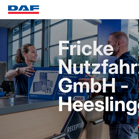
Fricke
Nutzfah
GmbH -
Heeslin