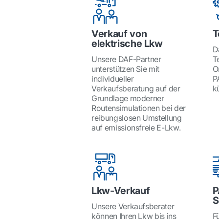
Verkauf von
T
elektrische Lkw
D
Unsere DAF-Partner
T
unterstützen Sie mit
O
individueller
P
Verkaufsberatung auf der
k
Grundlage moderner
Routensimulationen bei der
reibungslosen Umstellung
auf emissionsfreie E-Lkw.
Lkw-Verkauf
P
S
Unsere Verkaufsberater
können Ihren Lkw bis ins
Fü