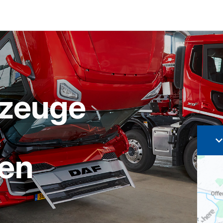
rzeuge
gen