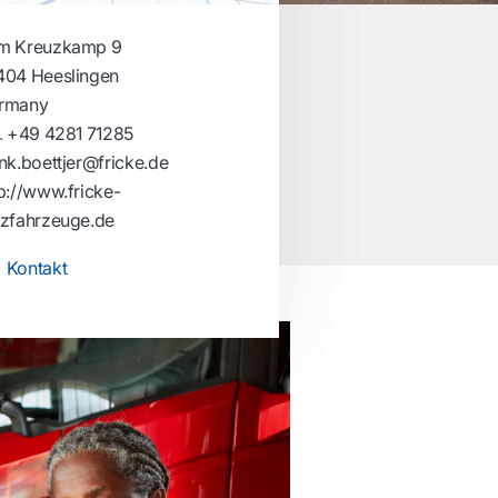
m Kreuzkamp 9
404 Heeslingen
rmany
.
+49 4281 71285
nk.boettjer@fricke.de
p://www.fricke-
tzfahrzeuge.de
Kontakt