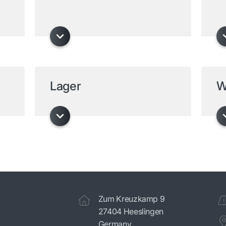
Lager
W
Zum Kreuzkamp 9
27404 Heeslingen
Germany