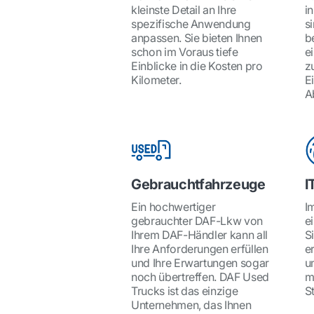
kleinste Detail an Ihre
i
spezifische Anwendung
si
anpassen. Sie bieten Ihnen
b
schon im Voraus tiefe
e
Einblicke in die Kosten pro
z
Kilometer.
E
A
Gebrauchtfahrzeuge
I
Ein hochwertiger
I
gebrauchter DAF-Lkw von
e
Ihrem DAF-Händler kann all
Si
Ihre Anforderungen erfüllen
e
und Ihre Erwartungen sogar
u
noch übertreffen. DAF Used
m
Trucks ist das einzige
S
Unternehmen, das Ihnen