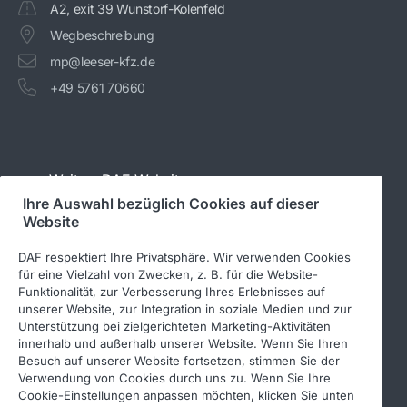
A2, exit 39 Wunstorf-Kolenfeld
Wegbeschreibung
mp@leeser-kfz.de
+49 5761 70660
Weitere DAF-Websites
Ihre Auswahl bezüglich Cookies auf dieser
Website
www.daftrucks.de
DAF respektiert Ihre Privatsphäre. Wir verwenden Cookies
PACCAR Power Solutions
für eine Vielzahl von Zwecken, z. B. für die Website-
Funktionalität, zur Verbesserung Ihres Erlebnisses auf
DAF-Aufbauherstellerinformationen
unserer Website, zur Integration in soziale Medien und zur
DAF-Gebrauchtfahrzeuge
Unterstützung bei zielgerichteten Marketing-Aktivitäten
innerhalb und außerhalb unserer Website. Wenn Sie Ihren
DAF Merchandising store
Besuch auf unserer Website fortsetzen, stimmen Sie der
Verwendung von Cookies durch uns zu. Wenn Sie Ihre
DAF Teile Webshop
Cookie-Einstellungen anpassen möchten, klicken Sie unten